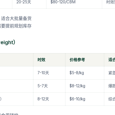
20-25天
$80-120/CBM
时效
，适合大批量备货
需要提前规划库存
reight）
时效
价格参考
适
7-10天
$5-8/kg
紧
5-7天
$8-12/kg
爆
送）
8-12天
$6-10/kg
综