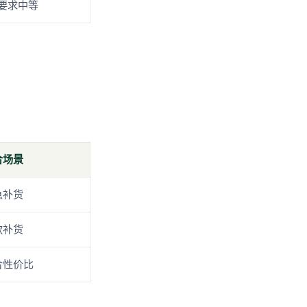
要求中等
合场景
急补货
款补货
合性价比