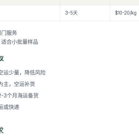
3-5天
$10-20/kg
到门服务
，适合小批量样品
议
空运少量，降低风险
为主，空运补货
2-3个月海运备货
运或快递
求